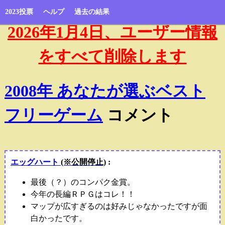
2023投票
ヘルプ
過去の結果
2026年1月4日、ユーザー情報
をすべて削除します
2008年 あなたが選ぶベスト
フリーゲーム
コメント
エッグハート
(※公開停止)
:
最後（？）のコンパク金賞。
今年の長編ＲＰＧはコレ！！
マップが広すぎるのは好みじゃなかったですが面
白かったです。