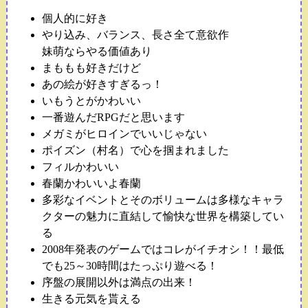
個人的に好き
やり込み、バランス、長さ全て意欲作
妹萌ならやる価値あり
まももも好きだけど
あの絵が好きすぎるっ！
いもうとがかわいい
一番遊んだRPGだと思います
メガミがヒロインでいいじゃない
ポイズン（村名）で心を掴まれました
フィルかわいい
春蘭かわいいよ春蘭
多彩なイベントとそのボリュームは多様なキャラ
クターの魅力に直結して愉快な世界を構築してい
る
2008年発表のゲームではコレがイチオシ！！最低
でも25～30時間はたっぷり遊べる！
序盤の展開以外は満点の出来！
生きる元気を貰える