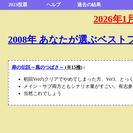
2023投票
ヘルプ
過去の結果
2026
2008年 あなたが選ぶベス
扉の伝説～風のつばさ～
(※15推)
:
初回Verのクリアでやめてしまった方、Ver3、と
メイン・サブ両方ともシナリオ量がすごい。有志参
当然これでしょう