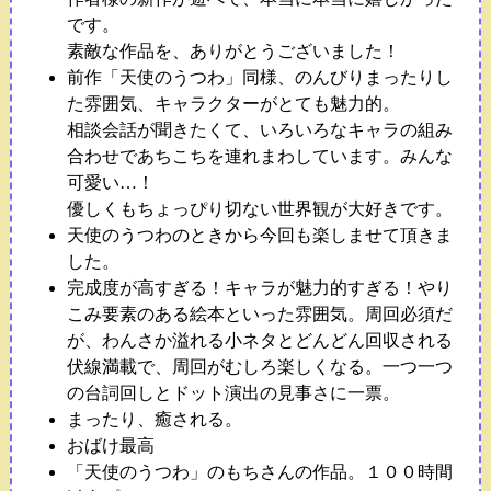
です。
素敵な作品を、ありがとうございました！
前作「天使のうつわ」同様、のんびりまったりし
た雰囲気、キャラクターがとても魅力的。
相談会話が聞きたくて、いろいろなキャラの組み
合わせであちこちを連れまわしています。みんな
可愛い…！
優しくもちょっぴり切ない世界観が大好きです。
天使のうつわのときから今回も楽しませて頂きま
した。
完成度が高すぎる！キャラが魅力的すぎる！やり
こみ要素のある絵本といった雰囲気。周回必須だ
が、わんさか溢れる小ネタとどんどん回収される
伏線満載で、周回がむしろ楽しくなる。一つ一つ
の台詞回しとドット演出の見事さに一票。
まったり、癒される。
おばけ最高
「天使のうつわ」のもちさんの作品。１００時間