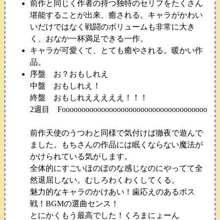
前作と同じく作者の持つ独特のセリフをたくさん
堪能することが出来、癒される。キャラがかわい
いだけではなく戦闘のボリュームも非常に大き
く、おなか一杯満足できる一作。
キャラが可愛くて、とても癒やされる。暖かい作
品。
序盤 お？おもしれえ
中盤 おもしれえ！
終盤 おもしれえええええ！！！
2週目 Fooooooooooooooooooooooooooooooooooooo
前作天使のうつわと同様で気付けば徹夜で遊んで
ました。もちさんの作品には眠くならない魔法が
かけられている気がします。
全体的にすごいほのぼのな感じなのにやってて全
然退屈しない。むしろわくわくしてくる。
魅力的なキャラのかけあい！歯応えのあるボス
戦！BGMの選曲センス！
とにかくもう最高でした！くろまにょーん