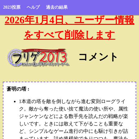
2023投票
ヘルプ
過去の結果
2026年1月4日、ユーザー情報
をすべて削除します
コメント
蒼明の塔 :
1本道の塔を敵を倒しながら進む変則ローグライ
ク。敵から奪った使い捨て魔法の使い所や、属性
ジャンケンなどによる数手先を読んだの戦略が楽
しいです。ときには敢えて下がることも重要な
ど、シンプルなゲーム進行の中にも駆け引きが詰
まっています。詰め将棋的でありつつも、魔法を