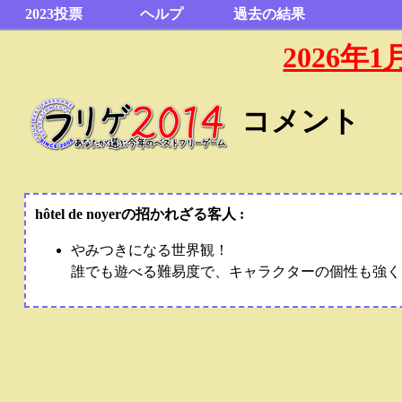
2023投票
ヘルプ
過去の結果
2026
コメント
hôtel de noyerの招かれざる客人 :
やみつきになる世界観！
誰でも遊べる難易度で、キャラクターの個性も強く