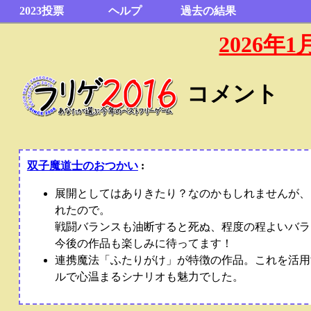
2023投票
ヘルプ
過去の結果
2026
コメント
双子魔道士のおつかい
:
展開としてはありきたり？なのかもしれませんが、
れたので。
戦闘バランスも油断すると死ぬ、程度の程よいバラ
今後の作品も楽しみに待ってます！
連携魔法「ふたりがけ」が特徴の作品。これを活用
ルで心温まるシナリオも魅力でした。