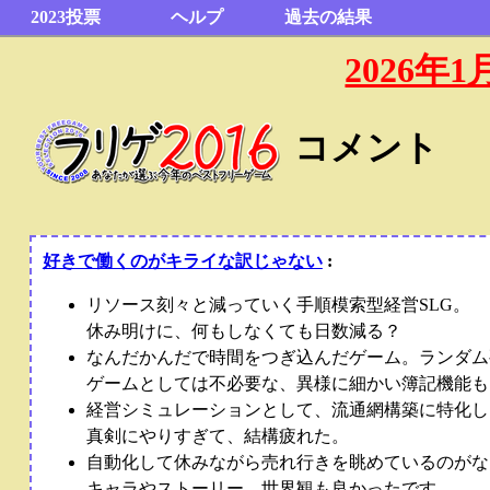
2023投票
ヘルプ
過去の結果
2026
コメント
好きで働くのがキライな訳じゃない
:
リソース刻々と減っていく手順模索型経営SLG。
休み明けに、何もしなくても日数減る？
なんだかんだで時間をつぎ込んだゲーム。ランダム
ゲームとしては不必要な、異様に細かい簿記機能も
経営シミュレーションとして、流通網構築に特化し
真剣にやりすぎて、結構疲れた。
自動化して休みながら売れ行きを眺めているのがな
キャラやストーリー、世界観も良かったです。