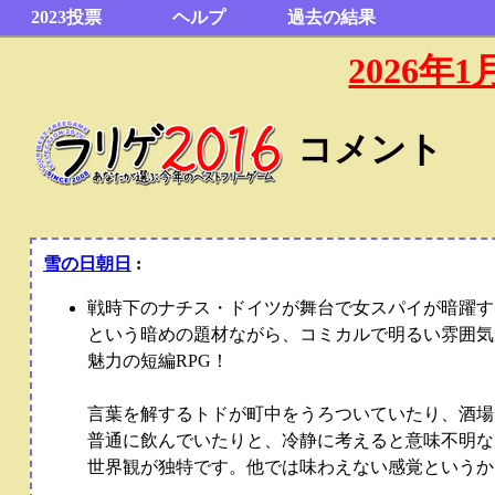
2023投票
ヘルプ
過去の結果
2026
コメント
雪の日朝日
:
戦時下のナチス・ドイツが舞台で女スパイが暗躍す
という暗めの題材ながら、コミカルで明るい雰囲気
魅力の短編RPG！
言葉を解するトドが町中をうろついていたり、酒場
普通に飲んでいたりと、冷静に考えると意味不明な
世界観が独特です。他では味わえない感覚というか