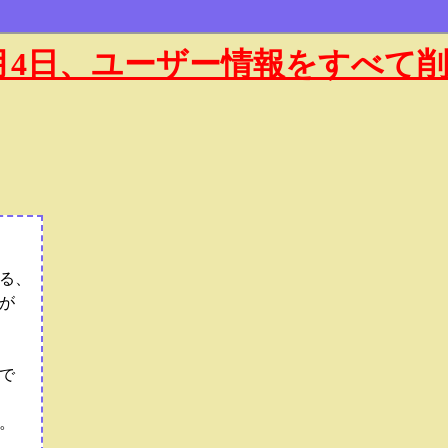
年1月4日、ユーザー情報をすべて
る、
が
で
。