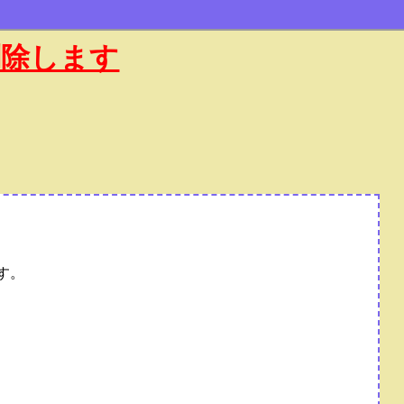
削除します
す。