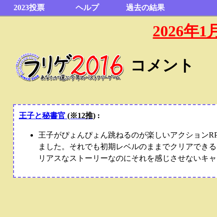
2023投票
ヘルプ
過去の結果
2026
コメント
王子と秘書官
(※12推)
:
王子がぴょんぴょん跳ねるのが楽しいアクションR
ました。それでも初期レベルのままでクリアできる
リアスなストーリーなのにそれを感じさせないキャ