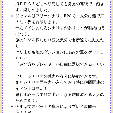
海ＲＰＧ！どこへ航海しても発見の連続で、飽き
ずに楽しめました。
ジャンルはフリーシナリオRPGで主人公は船で広
大な世界を冒険します。
一応メインとなるシナリオがありますが制約はほ
ぼなく、
旅の仲間を探したり観光気分で名所巡りに励んだ
り
はたまた各地のダンジョンに挑みお宝をゲットし
たりと
「遊び方をプレイヤーが自由に選択できる」とい
う
フリーシナリオの魅力を存分に堪能できます。
またシナリオ面も力が入っており特に仲間関連の
イベントは熱い！
思わず鞄一つで旅に出たくなる旅情溢れる大人の
ためのRPG。
今年は交易パートの導入によりプレイ時間倍
増！！笑