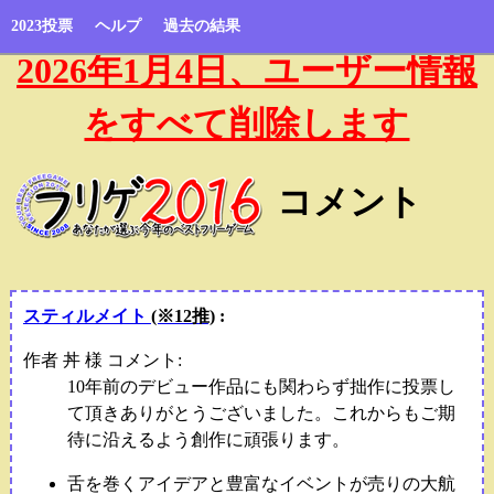
2023投票
ヘルプ
過去の結果
2026年1月4日、ユーザー情報
をすべて削除します
コメント
スティルメイト
(※12推)
:
作者 丼 様 コメント:
10年前のデビュー作品にも関わらず拙作に投票し
て頂きありがとうございました。これからもご期
待に沿えるよう創作に頑張ります。
舌を巻くアイデアと豊富なイベントが売りの大航