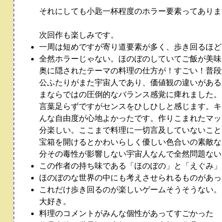
それにしても小匙一杯程度のホラー要素ってありま
次回作も楽しみです。
一周は短めですが寄り道要素が多く、歩き回るほど
全然ホラーじゃない。ほのぼのしていてご飯が美味
奥に隠されたテーマの料理の仕方が！すごい！普段
公ふたりがまた宇宙人であり、価値観の違いがある
まならではの圧倒的なバランス感覚に痺れました。
言葉足らずですがセンスをひしひしと感じます。キ
んな自由度が心地よかったです。作りこまれたマッ
分楽しい。ここまで料理に一切言及していないこと
宝箱を開けるとかわいらしく優しい色合いの素敵な
分その毒性が影響しない宇宙人なんで全然問題ない
この作者の持ち味である「ほのぼの」と「えぐみ」
ほのぼのな世界の中にも考えさせられるものがあっ
これだけ歩き回るのが楽しいゲームそうそうない。
大好き。
料理のコメントがみんな個性があってすごかった