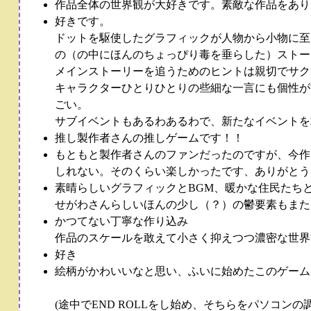
作品全体の世界観が大好きです。素敵な作品をあり
好きです。
ドットを駆使したグラフィックが人物から小物に至
の（の中にほんのちょっぴり毒を垂らした）ストー
メインストーリーを追うためのヒントは親切でサク
キャラクターひとりひとりの些細な一言にも個性が
ごい。
サブイベントもあるわあるわで、新たなイベントを
推し製作者さんの推しゲームです！！
もともと製作者さんのファンだったのですが、今作
しれない。そのくらい楽しかったです、ありがとう
素晴らしいグラフィックとBGM、暖かな住民たち
せがわさんらしいほんの少し（？）の鬱要素もまた
かつてない丁寧な作り込み
作品のスケールを敢えて小さく抑えつつ濃密な世界
好き
絵柄がかわいいなと思い、ふいに始めたこのゲーム
(途中でEND ROLLをし始め、そちらをパソコ