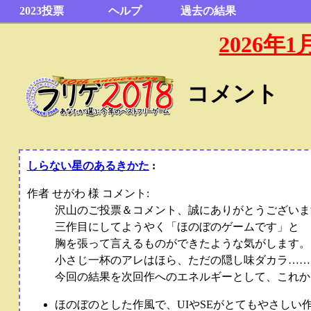
2023投票
ヘルプ
過去の結果
2026
コメント
しらない星のあるきかた
:
作者 せがわ 様 コメント:
沢山のご投票＆コメント、誠にありがとうございま
三作目にしてようやく「ほのぼのゲームです」と
胸を張って言えるものができたような気がします。
小さじ一杯のアレはほら、ただの隠し味ダカラ……
今回の結果を次回作へのエネルギーとして、これか
ほのぼのとした作風で、UIやSEがとてもやさしい