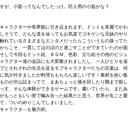
すが、小匙ってなんでしたっけ。巨人用の小匙かな？
キャラクターや世界観に引き込まれます。ドットも美麗でかわ
しそうで、どんな道を辿ってもお気楽でゴキゲンな兄妹のやり
触れているさまざまなエンタメだったらこういうもの扱ってた
からこそ、一貫してほのぼのと過ごすことができていたのが面
そして今回もドット絵、ＢＧＭ、色彩、立ち絵その他のビジュ
ャラクター達の会話にも大変癒されましたし、一人ひとりを追
プとそれぞれの生活を送るモブキャラクターたちの言葉は、何
に気が付きましたが料理ももちろん楽しいです！素材を拾い集
ものが沢山詰まってて、まあちょっと掻き回したり隅まで探し
っす、そんな体験ができるゲームです。書いていたら、またあ
がもっともいい形で噛み合った結果だと思う。世界が丸ごと愛
て、ついのめりこんでしまいました。
キャラクタ―も魅力的。