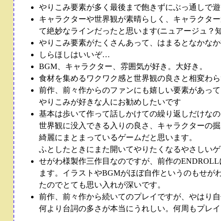
やりこみ要素が多く最後まで飽きずにぶっ通しで遊
キャラクターや世界観が素晴らしく、キャラクター
て絶妙なラインだったと思います(ニュアージュ？
やりこみ要素がたくさんあって、はまるとなかなか
しらほしはいいぞ…
BGM、キャラクター、雰囲気が好き。大好き。
食材を集めるワクワク感と世界観の良さと相変わら
前作、前々作からのファンにも嬉しい要素があって
やりこみが好きな人にお勧めしたいです
基本は歩いて作って話しかけての繰り返しだけなの
世界観に没入できる入りの良さ、キャラクターの掘
綺麗にまとまっているゲームだと思います。
ふとしたときにまた開いてやりたくなるやさしいゲ
せがわ様製作三作目なのですが、前作のENDRO
ます。イラストやBGMがほぼ自作というのもせが
たのでとても思い入れが深いです。
前作、前々作から続いてのプレイですが、やはり自
何より台詞の多さが本当にうれしい。何周もプレイ