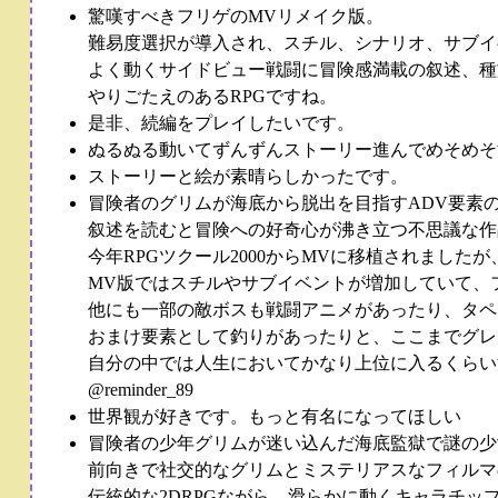
驚嘆すべきフリゲのMVリメイク版。
難易度選択が導入され、スチル、シナリオ、サブイ
よく動くサイドビュー戦闘に冒険感満載の叙述、種
やりごたえのあるRPGですね。
是非、続編をプレイしたいです。
ぬるぬる動いてずんずんストーリー進んでめそめそ
ストーリーと絵が素晴らしかったです。
冒険者のグリムが海底から脱出を目指すADV要素の
叙述を読むと冒険への好奇心が沸き立つ不思議な作
今年RPGツクール2000からMVに移植されましたが
MV版ではスチルやサブイベントが増加していて、
他にも一部の敵ボスも戦闘アニメがあったり、タペ
おまけ要素として釣りがあったりと、ここまでグレ
自分の中では人生においてかなり上位に入るくらい
@reminder_89
世界観が好きです。もっと有名になってほしい
冒険者の少年グリムが迷い込んだ海底監獄で謎の少
前向きで社交的なグリムとミステリアスなフィルマ
伝統的な2DRPGながら、滑らかに動くキャラチ