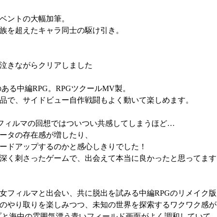
ベントの大幅加筆。
族を超えたキャラ同士の駆け引き。
泣きながらクリアしました
ある中編RPG。RPGツクールMV製。
品で、サイドビュー自作戦闘もよく動いて楽しめます。
、
フィルマの回想ではついつい共感してしまうほど…
ータの存在感が増したり、
ードアップするのかと感心しきりでした！
深く刺さったゲームで、出会えて本当に良かったと思ってます
女フィルマと出会い、共に脱出を試みる中編RPGのリメイク版
のやり取りを楽しみつつ、未知の世界を探索するワクワク感が
ップと海中の雰囲気漂う青いフィールド画面がよく調和していて