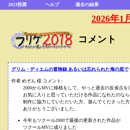
2023投票
ヘルプ
過去の結果
2026
コメント
グリム・ディエムの冒険録 あるいは忘れられた海の底で
作者 めぞん 様 コメント:
2000からMVに移植をして、やっと過去の反省点
お気に入りと思っていただける作品になれたのなら
制作に協力していただいた方、遊んでくださった方
ありがとうございました。
今年もツクール2000で最後の更新された作品が
ツクールMVに成りました