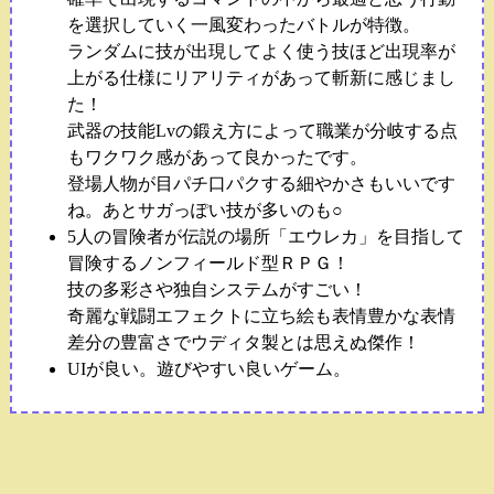
を選択していく一風変わったバトルが特徴。
ランダムに技が出現してよく使う技ほど出現率が
上がる仕様にリアリティがあって斬新に感じまし
た！
武器の技能Lvの鍛え方によって職業が分岐する点
もワクワク感があって良かったです。
登場人物が目パチ口パクする細やかさもいいです
ね。あとサガっぽい技が多いのも○
5人の冒険者が伝説の場所「エウレカ」を目指して
冒険するノンフィールド型ＲＰＧ！
技の多彩さや独自システムがすごい！
奇麗な戦闘エフェクトに立ち絵も表情豊かな表情
差分の豊富さでウディタ製とは思えぬ傑作！
UIが良い。遊びやすい良いゲーム。