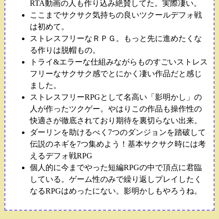
RTA動画の人も作り込み絶賛してた。実際凄い。
ここまでサクサク気持ちの良いツクールデフォ戦
は初めて。
ストレスフリーなＲＰＧ。もっと先に進めたくな
る作りは脱帽もの。
トライ&エラーな仕組みながらものすごいストレス
フリーなサクサク感でとにかく凄い作品だと感じ
ました。
ストレスフリーRPGとして名高い「影明かし」の
人が作ったツクゲー。やはりこの作品も操作性の
快適さが徹底されており期待を裏切らない出来。
ダーリンを助けるべく7つのダンジョンを踏破して
伝説のネギを7つ集めよう！基本サクサク時には考
えるデフォ戦RPG
個人的に今までやった短編RPGの中で頂点に君臨
している。ゲーム性のみで繰り返しプレイしたく
なるRPGはめったにない。影明かしもやろうね。