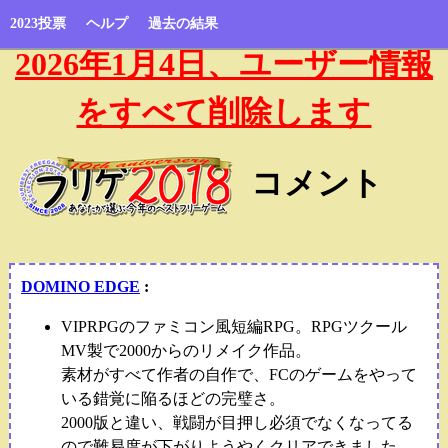
2023投票
ヘルプ
過去の結果
2026年1月4日、ユーザー情報
をすべて削除します
コメント
DOMINO EDGE
:
VIPRPGのファミコン風短編RPG。RPGツクール
MV製で2000からのリメイク作品。
素材がすべて作者の自作で、FCのゲームをやって
いる錯覚に陥るほどの完璧さ。
2000版と違い、戦闘が目押し必須でなくなってる
ので難易度が下がりようやくクリアできました。