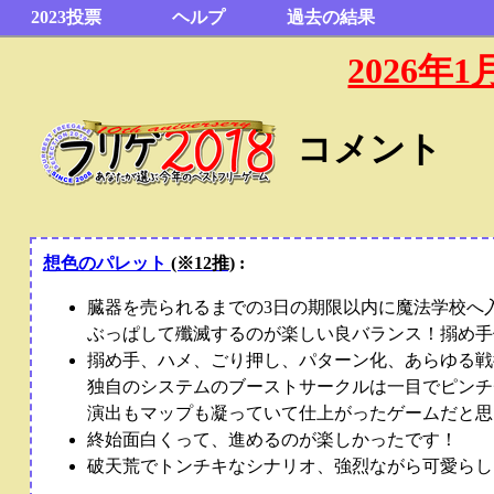
2023投票
ヘルプ
過去の結果
2026
コメント
想色のパレット
(※12推)
:
臓器を売られるまでの3日の期限以内に魔法学校へ
ぶっぱして殲滅するのが楽しい良バランス！搦め手
搦め手、ハメ、ごり押し、パターン化、あらゆる戦
独自のシステムのブーストサークルは一目でピンチ
演出もマップも凝っていて仕上がったゲームだと思
終始面白くって、進めるのが楽しかったです！
破天荒でトンチキなシナリオ、強烈ながら可愛らし