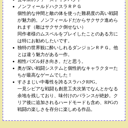
ノンフィールドハクスラＲＰＧ
個性的な仲間と敵の体を使った難易度の高い戦闘
が魅力的。ノンフィールドだからサクサク進めら
れます（敵はサクサク倒せない）
同作者様のムスペルをプレイしたことのある方に
は特にお勧めしたいです。
独特の世界観に酔いしれるダンジョンＲＰＧ。他
とは違う魅力がある一作。
相性パズル好き向き。だと思う。
奥が深い戦闘システムと個性的なキャラクターた
ちが最高なゲームでした！
すさまじい中毒性を誇るスラハクRPG。
一見シビアな戦闘も創意工夫次第でなんとかなる
余地を残しており、味付けのバランスが絶妙。ク
リア後に追加されるハードモードも含め、RPGの
戦闘の楽しさを存分に楽しめる作品。