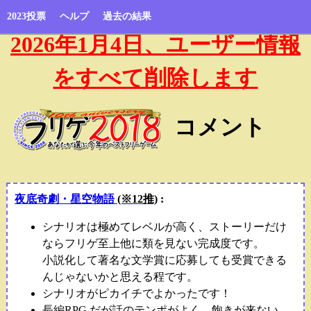
2023投票
ヘルプ
過去の結果
2026年1月4日、ユーザー情報
をすべて削除します
コメント
夜底奇劇・星空物語
(※12推)
:
シナリオは極めてレベルが高く、ストーリーだけ
ならフリゲ至上他に類を見ない完成度です。
小説化して著名な文学賞に応募しても受賞できる
んじゃないかと思える程です。
シナリオがピカイチでよかったです！
長編RPG だが話のテンポがよく、飽きが来ない。