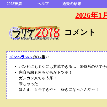
2023投票
ヘルプ
過去の結果
2026
コメント
メンヘラSNS
(※12推)
:
バンビにもミケにも共感できる…！SNS系の話で
内容も絵も何もかもがドツボ！
ガンガン来ちゃう系！
来ちゃった！
ほんま、百合すきや～！好きになったんや～！