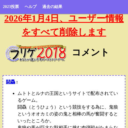
2023投票
ヘルプ
過去の結果
2026年1月4日、ユーザー情報
をすべて削除します
コメント
闘驫
:
ムトトとルナの王国というサイトで配布されてい
るゲーム。
闘驫（とうひょう）という競技をする為に、鬼狼
というオオカミの姿の鬼と相棒の馬が奮闘すると
いったところか。
鬼狼や馬が巨大な獣相手に挑む肉弾戦がたまらな