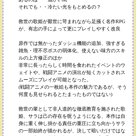
それでも・・冷たい光をもとめるの？
救世の歌姫が厭世に苛まれながら足掻く名作RPG
が、有志の手によって更にプレイしやすく改良
原作では無かったダッシュ機能の追加、強すぎる
雑魚・理不尽ボスの弱体化、使えない味方のスキ
ルの上方修正のほか
非常に長ったらしく時間を食われたイベントのウ
ェイトや、戦闘アニメの演出が短くカットされス
ムーズにプレイが可能となった。
(戦闘アニメの一枚絵も本作の魅力であるが、そう
何度も見せられるとたまったものではない)
救世の輩として非人道的な徹底教育を施された歌
姫、サラは己の存在を呪うようになる、本作は自
身に重く伸し掛かる責任の重圧に立ち向かうサラ
の一部始終が描かれるが、決して暗いだけではな