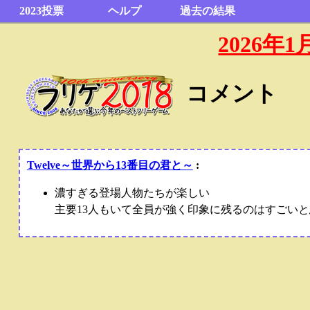
2023投票
ヘルプ
過去の結果
2026
コメント
Twelve～世界から13番目の君と～
:
濃すぎる登場人物たちが楽しい
主要13人もいて全員が強く印象に残るのはすごい