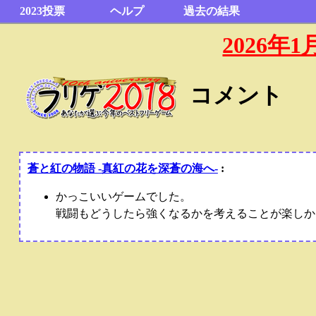
2023投票
ヘルプ
過去の結果
2026
コメント
蒼と紅の物語 -真紅の花を深蒼の海へ-
:
かっこいいゲームでした。
戦闘もどうしたら強くなるかを考えることが楽しか