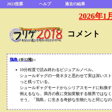
2023投票
ヘルプ
過去の結果
2026
コメント
鶏島
(※12推)
:
10分程度で読み終わるビジュアルノベル。
シュールギャグの一発ネタと思わせて実は深いスト
っと残っている。
シュールギャグモードからシリアスモードに転換す
例えるなら、満月の夜に突如変貌する狼男ではなく
そう、「鶏島」に生きる奇妙な生物たちと同じなの