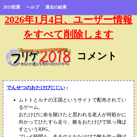
2023投票
ヘルプ
過去の結果
2026年1月4日、ユーザー情報
をすべて削除します
コメント
でんせつのおたけびじじい
:
ムトトとルナの王国というサイトで配布されてい
るゲーム。
おたけびに命を賭けたと思われる老人が何処かに
向かってひたすら走り、敵をおたけびで吹っ飛ば
すというRPG。
プレイ時間も、走るのとおたけびで敵を吹っ飛ば