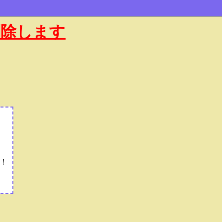
削除します
！