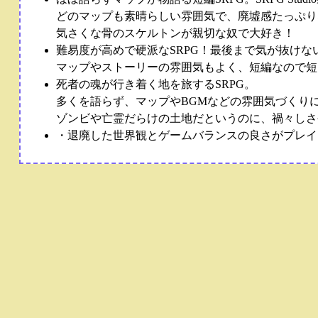
どのマップも素晴らしい雰囲気で、廃墟感たっぷり
気さくな骨のスケルトンが親切な奴で大好き！
難易度が高めで硬派なSRPG！最後まで気が抜け
マップやストーリーの雰囲気もよく、短編なので短い
死者の魂が行き着く地を旅するSRPG。
多くを語らず、マップやBGMなどの雰囲気づくり
ゾンビや亡霊だらけの土地だというのに、禍々しさ
・退廃した世界観とゲームバランスの良さがプレイ