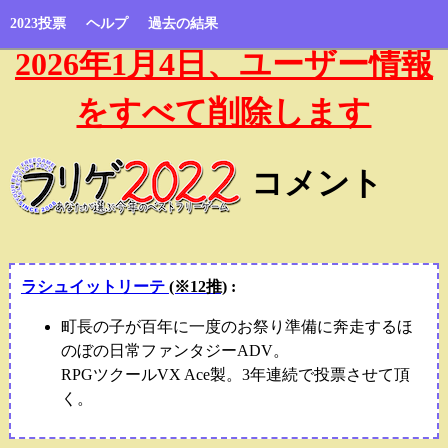
2023投票
ヘルプ
過去の結果
2026年1月4日、ユーザー情報
をすべて削除します
コメント
ラシュイットリーテ
(※12推)
:
町長の子が百年に一度のお祭り準備に奔走するほ
のぼの日常ファンタジーADV。
RPGツクールVX Ace製。3年連続で投票させて頂
く。