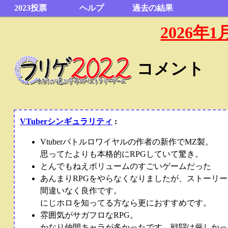
2023投票
ヘルプ
過去の結果
2026
コメント
VTuberシンギュラリティ
:
Vtuberバトルロワイヤルの作者の新作でMZ製。
思ってたよりも本格的にRPGしていて驚き。
とんでもねえボリュームのすごいゲームだった
あんまりRPGをやらなくなりましたが、ストーリ
間違いなく良作です。
にじホロを知ってる方なら更におすすめです。
雰囲気がサガフロなRPG。
かなり仲間キャラが多かったです。戦闘は厳しかっ