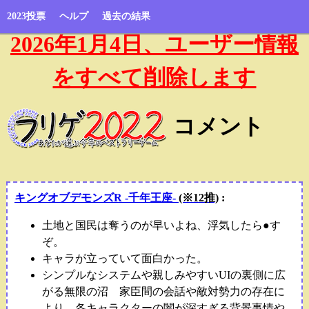
2023投票
ヘルプ
過去の結果
2026年1月4日、ユーザー情報
をすべて削除します
コメント
キングオブデモンズR -千年王座-
(※12推)
:
土地と国民は奪うのが早いよね、浮気したら●す
ぞ。
キャラが立っていて面白かった。
シンプルなシステムや親しみやすいUIの裏側に広
がる無限の沼 家臣間の会話や敵対勢力の存在に
より、各キャラクターの闇が深すぎる背景事情や