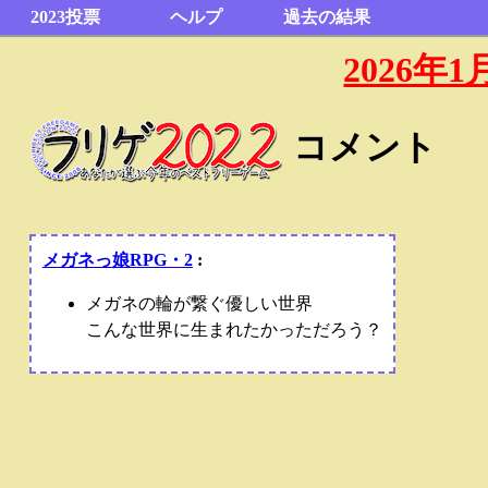
2023投票
ヘルプ
過去の結果
2026
コメント
メガネっ娘RPG・2
:
メガネの輪が繋ぐ優しい世界
こんな世界に生まれたかっただろう？