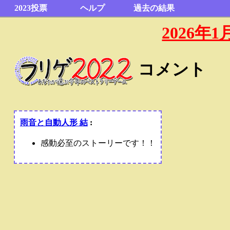
2023投票
ヘルプ
過去の結果
2026
コメント
雨音と自動人形 結
:
感動必至のストーリーです！！