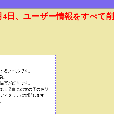
年1月4日、ユーザー情報をすべて
するノベルです。
負。
描写が好きです。
ある吸血鬼の女の子のお話。
ディタッチに奮闘します。
。
！