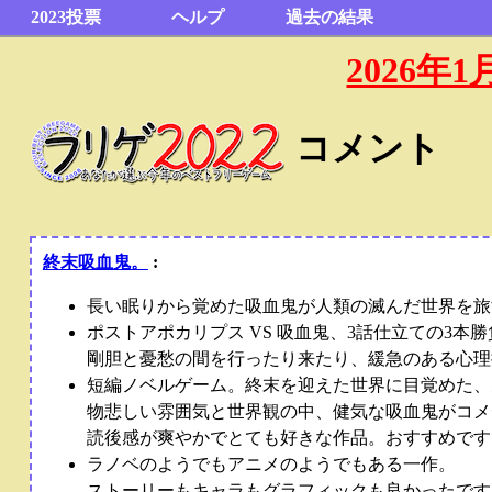
2023投票
ヘルプ
過去の結果
2026
コメント
終末吸血鬼。
:
長い眠りから覚めた吸血鬼が人類の滅んだ世界を旅
ポストアポカリプス VS 吸血鬼、3話仕立ての3本勝
剛胆と憂愁の間を行ったり来たり、緩急のある心理
短編ノベルゲーム。終末を迎えた世界に目覚めた、
物悲しい雰囲気と世界観の中、健気な吸血鬼がコメ
読後感が爽やかでとても好きな作品。おすすめです
ラノベのようでもアニメのようでもある一作。
ストーリーもキャラもグラフィックも良かったです