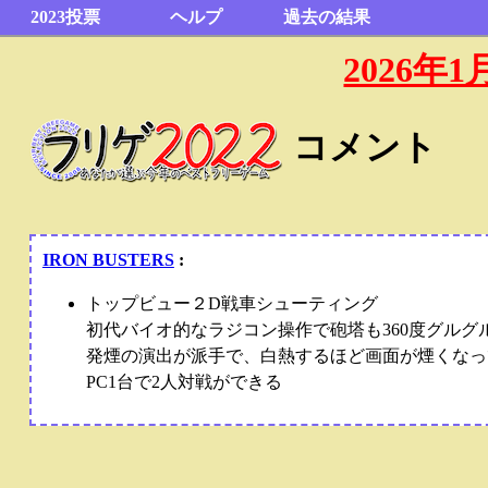
2023投票
ヘルプ
過去の結果
2026
コメント
IRON BUSTERS
:
トップビュー２D戦車シューティング
初代バイオ的なラジコン操作で砲塔も360度グル
発煙の演出が派手で、白熱するほど画面が煙くなっ
PC1台で2人対戦ができる