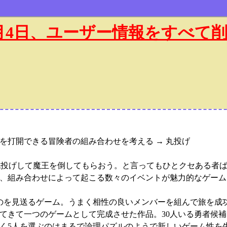
年1月4日、ユーザー情報をすべて
敗を打開できる冒険者の組み合わせを考える → 丸投げ
で、丸投げして魔王を倒してもらおう。と言ってもひとクセある者
、組み合わせによって起こる数々のイベントが魅力的なゲーム
くのを見送るゲーム。うまく相性の良いメンバーを組んで旅を成
してきて一つのゲームとして完成させた作品。30人いる勇者候
く5人を選ぶのはまるで論理パズルのようで新しいゲーム性を