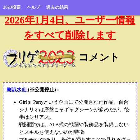
2023投票
ヘルプ
過去の結果
2026年1月4日、ユーザー情報
をすべて削除します
コメント
喇叭水仙
(※公開停止)
:
Girlｓ Partyという企画にて公開された作品。百合
シナリオは序盤こそギャグシーンが多めだが、後
半はシリアス。
戦闘面では、ATB式の戦闘や装飾品を装備しない
とスキルを使えないのが特徴
マルチEDであり、条件を満たすことで見れるグッ