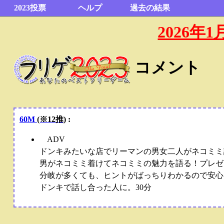
2023投票
ヘルプ
過去の結果
2026
コメント
60M
(※12推)
:
ADV
ドンキみたいな店でリーマンの男女二人がネコミミ
男がネコミミ着けてネコミミの魅力を語る！プレゼ
分岐が多くても、ヒントがばっちりわかるので安心
ドンキで話し合った人に。30分