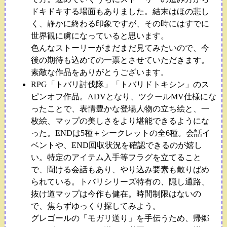
ドキドキする場面もありました。結末はほの悲し
く、静かに終わる印象ですが、その時にはすでに
世界観に虜になっていると思います。
色んなストーリーがまだまだ見てみたいので、今
後の期待も込めての一票とさせていただきます。
素敵な作品をありがとうございます。
RPG「トバリ討伐隊」「トバリドトキシン」のス
ピンオフ作品。ADVとなり、ツクールMV仕様にな
ったことで、表情豊かな登場人物の立ち絵と、一
枚絵、マップの美しさをより堪能できるようにな
った。ENDは5種＋シークレットの全6種。会話イ
ベントや、END回収状況を確認できるのが嬉し
い。特定のアイテム入手等フラグを立てること
で、聞ける会話もあり、やり込み要素も散りばめ
られている。トバリシリーズ特有の、隠し通路、
抜け道マップは今作も健在。時間制限はないの
で、焦らずゆっくり探してみよう。
グレゴールの「モガリ送り」を手伝うため、帰郷