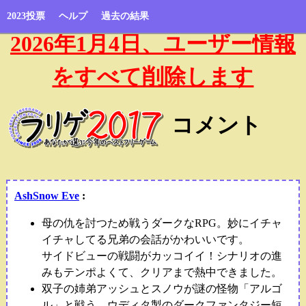
2023投票
ヘルプ
過去の結果
2026年1月4日、ユーザー情報
をすべて削除します
コメント
AshSnow Eve
:
母の仇を討つため戦うダークなRPG。妙にイチャ
イチャしてる兄弟の会話がかわいいです。
サイドビューの戦闘がカッコイイ！シナリオの進
みもテンポよくて、クリアまで熱中できました。
双子の姉弟アッシュとスノウが謎の怪物「アルゴ
ル」と戦う、ウディタ製のダークファンタジー短