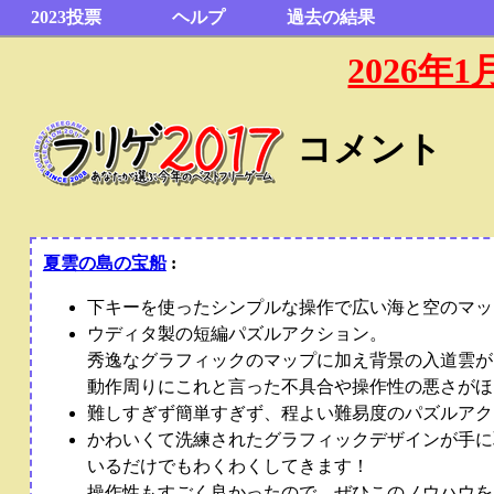
2023投票
ヘルプ
過去の結果
2026
コメント
夏雲の島の宝船
:
下キーを使ったシンプルな操作で広い海と空のマッ
ウディタ製の短編パズルアクション。
秀逸なグラフィックのマップに加え背景の入道雲が
動作周りにこれと言った不具合や操作性の悪さがほ
難しすぎず簡単すぎず、程よい難易度のパズルアク
かわいくて洗練されたグラフィックデザインが手に
いるだけでもわくわくしてきます！
操作性もすごく良かったので、ぜひこのノウハウを