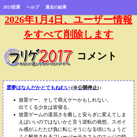
2023投票
ヘルプ
過去の結果
2026年1月4日、ユーザー情報
をすべて削除します
コメント
霊夢はなんだかとてもねむい
(※公開停止)
:
放置ゲー、そして萌えゲーかもしれない。
出てくる少女は皆寝る。
放置ゲームの退屈さを癒しと安らぎに変えてしま
えばいいのではないかと言う逆転の発想。スポイ
ル感がふたたび負に転じそうになる頃にちょうど
よく解放されるフレーバーテキストのエッジの効