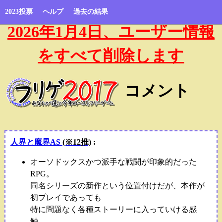
2023投票
ヘルプ
過去の結果
2026年1月4日、ユーザー情報
をすべて削除します
コメント
人界と魔界AS
(※12推)
:
オーソドックスかつ派手な戦闘が印象的だった
RPG。
同名シリーズの新作という位置付けだが、本作が
初プレイであっても
特に問題なく各種ストーリーに入っていける感
触。