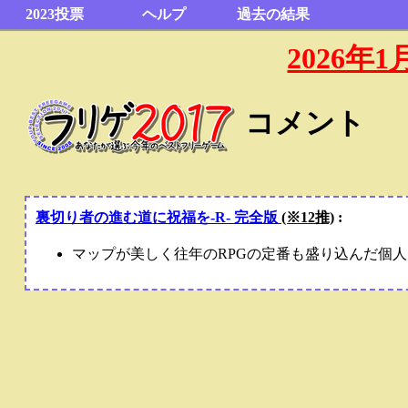
2023投票
ヘルプ
過去の結果
2026
コメント
裏切り者の進む道に祝福を‐R‐ 完全版
(※12推)
:
マップが美しく往年のRPGの定番も盛り込んだ個人