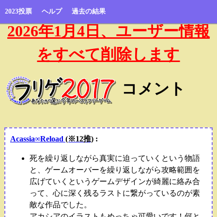
2023投票
ヘルプ
過去の結果
2026年1月4日、ユーザー情報
をすべて削除します
コメント
Acassia∞Reload
(※12推)
:
死を繰り返しながら真実に迫っていくという物語
と、ゲームオーバーを繰り返しながら攻略範囲を
広げていくというゲームデザインが綺麗に絡み合
って、心に深く残るラストに繋がっているのが素
敵な作品でした。
アカシアのイラストもめっちゃ可愛いです！何と