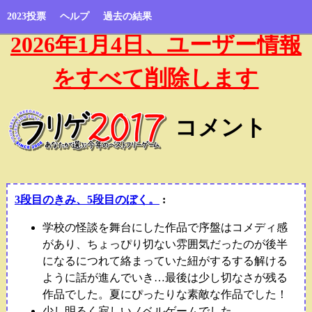
2023投票
ヘルプ
過去の結果
2026年1月4日、ユーザー情報
をすべて削除します
コメント
3段目のきみ、5段目のぼく。
:
学校の怪談を舞台にした作品で序盤はコメディ感
があり、ちょっぴり切ない雰囲気だったのが後半
になるにつれて絡まっていた紐がするする解ける
ように話が進んでいき…最後は少し切なさが残る
作品でした。夏にぴったりな素敵な作品でした！
少し明るく寂しいノベルゲームでした。