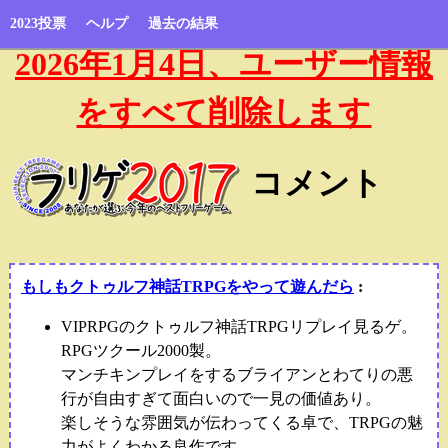
2023投票
ヘルプ
過去の結果
2026年1月4日、ユーザー情報
をすべて削除します
コメント
もしもクトゥルフ神話TRPGをやって遊んだら
:
VIPRPGのクトゥルフ神話TRPGリプレイ見るゲ。
RPGツクール2000製。
マンチキンプレイをするブライアンとわてりの悪
行が自由すぎて面白いので一見の価値あり。
楽しそうな雰囲気が伝わってくる卓で、TRPGの魅
力がよくわかる良作です。