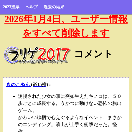
2023投票
ヘルプ
過去の結果
2026年1月4日、ユーザー情報
をすべて削除します
コメント
きのこぬん
(※15推)
:
誘拐された少女の頭に突如生えたキノコは、５０
歩ごとに成長する。うかつに動けない恐怖の脱出
ゲーム。
かわいい絵柄で心えぐるようなイベント、まさか
のエンディング。演出が上手く衝撃だった。怪
作。