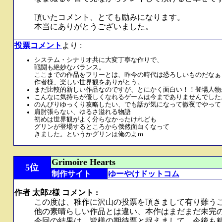
頂いたコメント、とても励みになります。
本当にありがとうございました。
投票コメント
より :
システム・シナリオ共に大変丁寧な作りで、
戦闘も絶妙なバランス。
ここまでの作品をフリーとは、昨今の時代は恐ろしいものだなぁ
作者様、楽しい世界観をありがとう。
まだ比較的新しい作品なのですが、とにかく面白い！！登場人物
こんなに気持ちが優しくなれるゲームは今までありませんでした
のんびりゆっくり攻略したい、でも話が気になって徹夜でやって
肩肘張らない、ゆるさ溢れる物語
初めは世界観がよく分らなかったけれども
グリンが登場するところから俄然面白くなって
きました。というかグリンは俺のよｍ
Grimoire Hearts
5位
制作サイト
ゆーやけドットコム
作者 太郎2様 コメント :
この度は、稚作に沢山の投票を頂きまして有り難う
他の素晴らしい作品とは違い、本作はまだまだ未完
今回の結果は、皆様の期待票と捉えまして、今後も