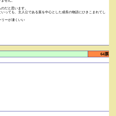
りません。
ものだと思います。
といっても、主人公である葉を中心とした成長の物語にひきこまれてし
ーリーが凄くいい
64票