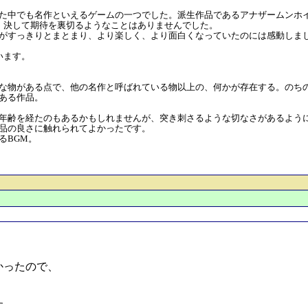
に出会った中でも名作といえるゲームの一つでした。派生作品であるアナザーム
が、決して期待を裏切るようなことはありませんでした。
がすっきりとまとまり、より楽しく、より面白くなっていたのには感動しま
います。
な物がある点で、他の名作と呼ばれている物以上の、何かが存在する。のち
ある作品。
年齢を経たのもあるかもしれませんが、突き刺さるような切なさがあるよう
品の良さに触れられてよかったです。
るBGM。
かったので、
す。