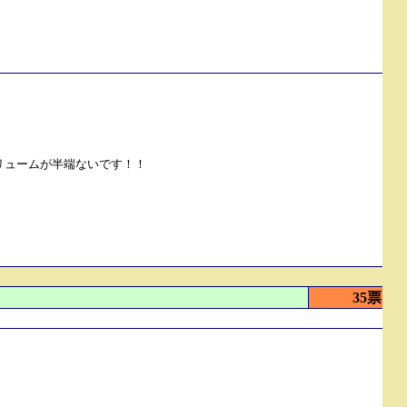
リュームが半端ないです！！
35票