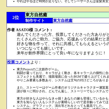
やればやるほど時間が足りない。そしてシーザーさんは金髪美女
東方自然癒
2位
制作サイト
東方自然癒
作者 ASATO様 コメント :
遊んでくださった方、投票してくださった方ありが
たくさんのご助力、ご協力、応援あっての結果だと
好きな物を作って、それに共感してもらえるという
いつになっても嬉しいです。
来年が創作界隈にとって良い年になりますように！
投票コメント
より :
東方Projectの二次創作ゲーム。
戦闘が凝っており、キャラがよく動き、各キャラ一人の個性に合
エフェクトも美麗で、場面場面に合ったBGMで盛り上げてくれ
やりこみ要素も多数あり、システムは文句の付けどころがありま
また、ストーリーはゲーム作者のオリジナルキャラクター瀬笈葉
謎が徐々に明かされ、どんでん返し、ストーリーでもシステムで
東方が好きな人はやらなきゃ損！あなたの嫁も登場しているかも
東方を知らない人もシステムが素晴らしいので是非触ってみてほ
システム、グラフィック、演出等どれをとっても最高でした。