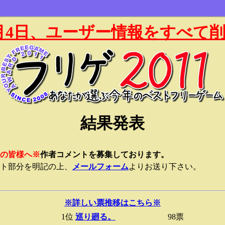
年1月4日、ユーザー情報をすべて
結果発表
の皆様へ※
作者コメントを募集しております。
ト部分を明記の上、
メールフォーム
よりお送り下さい。
※詳しい票推移はこちら※
1位
巡り廻る。
98票