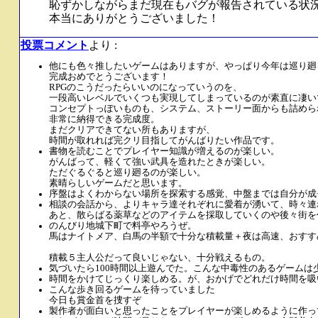
恥ずかしながらまだ現在もバグが報告されている状
本当にありがとうございました！
投票コメント
より :
他にも色々推したいゲームはありますが、やっぱり今年は巡り廻
完成おめでとうございます！
RPGのこうだったらいいのになっていうのを、
一段高いレベルでいくつも実現してしまっているのが素直に凄い
コンセプトっぽいものも、システム、ストーリー面からも詰めら
非常に納得できる完成度。
まだクリアできてない所もありますが、
時間が取れれば完クリ目指してがんばりたい作品です。
書物を読むことでプレイヤー知識が増えるのが楽しい。
がんばって、軽くて強い武具を造れたときが楽しい。
ただぐるぐると巡り廻るのが楽しい。
素晴らしいゲームだと思います。
序盤はよくわからない場所を探索する感覚、中盤までは自分が成
相談の会話から、よりキャラ達それぞれに愛着が湧いて、時々連
あと、散らばる薬草などのアイテムを採取していくのや後々街を
のんびり地城下町で料亭やろうぜ。
馬はナイトメア、白馬の半額で十分な積載量＋夜は高速、おすす
積載５主人公だって良いじゃない、十分戦えるもの。
気づいたら100時間以上遊んでた。こんな中毒性のあるゲームは
時間をかけてじっくり楽しめる。が、おかげでどれだけ時間を吸
こんな歩き回るゲームを待っていました
今日も賞金首を捜すぞ
製作者が面白いと思ったことをプレイヤーが楽しめるように作っ