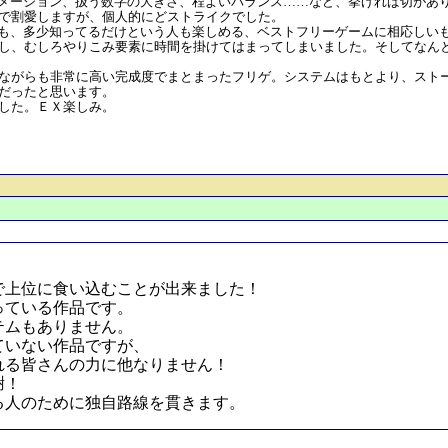
ニメーション、扱う数字の大きさ、程よいバランス……など、挙げれば切があ
で割愛しますが、個人的にどストライクでした。
ない人も、多少知ってるだけという人も楽しめる、ベストフリーゲームに相応しい
し、むしろやりこみ要素に時間を掛けてはまってしまいました。そしてなん
ながらも非常に高い完成度でまとまったフリゲ。システムはもとより、スト
だったと思います。
した。ＥＸ楽しみ。
で上位に食い込むことが出来ました！
っている作品です。
テムもありません。
ていない作品ですが、
れる皆さんの力に他なりません！
謝！
る人のために独自路線を貫きます。