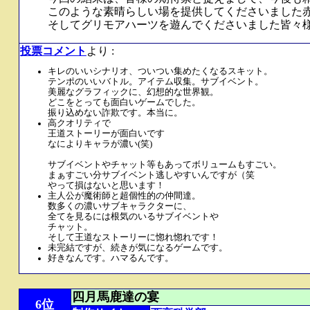
このような素晴らしい場を提供してくださいました
そしてグリモアハーツを遊んでくださいました皆々
投票コメント
より :
キレのいいシナリオ、ついつい集めたくなるスキット。
テンポのいいバトル。アイテム収集。サブイベント。
美麗なグラフィックに、幻想的な世界観。
どこをとっても面白いゲームでした。
振り込めない詐欺です。本当に。
高クオリティで
王道ストーリーが面白いです
なによりキャラが濃い(笑)
サブイベントやチャット等もあってボリュームもすごい。
まぁすごい分サブイベント逃しやすいんですが（笑
やって損はないと思います！
主人公が魔術師と超個性的の仲間達。
数多くの濃いサブキャラクターに、
全てを見るには根気のいるサブイベントや
チャット。
そして王道なストーリーに惚れ惚れです！
未完結ですが、続きが気になるゲームです。
好きなんです。ハマるんです。
四月馬鹿達の宴
6位