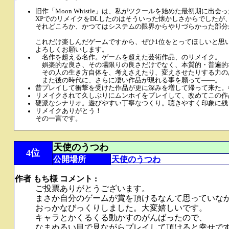
旧作「Moon Whistle」は、私がツクールを始めた最初期
XPでのリメイクをDLしたのはそういった懐かしさからでした
それどころか、かつてはシステムの限界からやりづらかった部分
これだけ楽しんだゲームですから、ぜひ1位をとってほしいと思
よろしくお願いします。
名作を超える名作。ゲームを超えた芸術作品、のリメイク。
娯楽的な良さ、その場限りの良さだけでなく、本質的・普遍的
その人の生き方自体を、考えさえたり、変えさせたりする力の
また後の時代に、さらに凄い作品が現れる事を願って――。
昔プレイして衝撃を受けた作品が更に深みを増して帰って来た。
リメイクされて久しぶりにムンホイをプレイして、改めてこの作
硬派なシナリオ。遊びやすい丁寧なつくり。聴きやすく印象に残
リメイクありがとう！
その一言です。
天使のうつわ
4位
公開場所
天使のうつわ
作者 もち様 コメント :
ご投票ありがとうございます。
まさか自分のゲームが賞を頂けるなんて思っていな
おっかなびっくりしました。大変嬉しいです。
キャラとかくるくる動かすのがんばったので、
なまぬるい目で見ながらプレイして頂けると幸せで