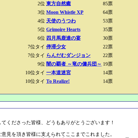
2位
東方自然癒
85票
3位
Moon Whistle XP
64票
4位
天使のうつわ
53票
5位
Grimoire Hearts
35票
6位
四月馬鹿達の宴
30票
7位タイ
停滞少女
22票
7位タイ
らんだむダンジョン
22票
9位
闇の覇者 ～竜の傭兵団～
19票
10位タイ
一本道迷宮
14票
10位タイ
To Realize!
14票
してくださった皆様、どうもありがとうございます！
ご意見を頂き皆様に支えられてここまでこれました。