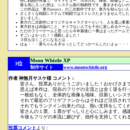
特に戦闘が秀逸で、サイトビュー、ATB方式、陣形、綺麗なア
最も気に入った所は、システム面の独創性です。書ききれないの
この作品は「東方project」の二次創作ですが、東方を知ら
さくさくな戦闘システムで戦闘ではストレスたまりませんでした
まいました。
東方の二次創作にオリジナルキャラクターという、人を選ぶ要素
東方好きは勿論のこと、そうでない人でも十分に楽しめるゲーム
ただのフリーゲームと思ったら今年最後に一番はまったゲームで
すごいよかった！！感動しました！
３回も泣くことになるとは…
はぁ・・・葉ちゃんをぎゅっとしてどっかーんしたいよぉ・・・
Moon Whistle XP
3位
制作サイト
www.moonwhistle.org
作者 神無月サスケ様 コメント :
皆さん、投票ありがとうございました！おかげさま
思えば本作は、現在のフリゲの主流とは全く逆を行
一枚絵もなく、全体的な画像も地味、目新しいシス
それで最近のフリゲファンからはそれほど注目され
それでもランクイン出来たのは、熱い支持をしてく
皆さんの１票、１票がずっしりと心にしみます。感
今後もフリゲの本流に媚びず、拙作を支持してくれ
投票コメント
より :